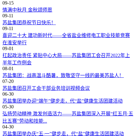
09-15
情满中秋月 金秋颂师恩
09-11
苏盐集团恭祝节日快乐！
09-11
喜迎二十大 建功新时代——全省盐业维修电工职业技能竞赛
在淮安举行
09-01
扛起政治责任 紧贴中心大局——苏盐集团工会召开2022年上
半年工作例会
08-01
苏盐集团：战高温斗酷暑，致敬坚守一线的最美苏盐人！
07-20
苏盐集团召开工会干部业务培训视频会议
06-30
苏盐集团举办迎“端午”健步走，代“盐”健康生活团建活动
05-30
弘扬劳动精神 激发创造活力——苏盐集团深入开展“红五月∙五
比五赛”劳动和技能...
04-30
苏盐集团举办庆“五∙一”健步走，代“盐”健康生活团建活动