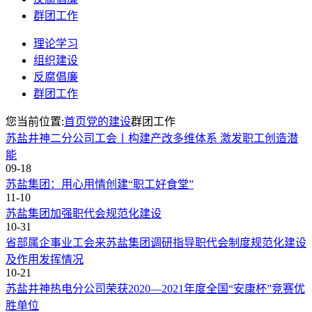
群团工作
理论学习
组织建设
反腐倡廉
群团工作
您当前位置:
首页
党的建设
群团工作
苏盐井神二分公司工会丨构建产改多维体系 激发职工创造潜
能
09-18
苏盐集团：用心用情创建“职工好食堂”
11-10
苏盐集团加强职代会规范化建设
10-31
省部属企事业工会来苏盐集团调研指导职代会制度规范化建设
及作用发挥情况
10-21
苏盐井神热电分公司荣获2020—2021年度全国“安康杯”竞赛优
胜单位