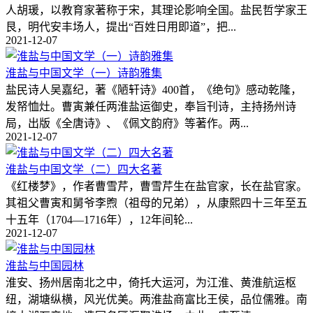
人胡瑗，以教育家著称于宋，其理论影响全国。盐民哲学家王
艮，明代安丰场人，提出“百姓日用即道”，把...
2021-12-07
淮盐与中国文学（一）诗韵雅集
盐民诗人吴嘉纪，著《陋轩诗》400首，《绝句》感动乾隆，
发帑恤灶。曹寅兼任两淮盐运御史，奉旨刊诗，主持扬州诗
局，出版《全唐诗》、《佩文韵府》等著作。两...
2021-12-07
淮盐与中国文学（二）四大名著
《红楼梦》，作者曹雪芹，曹雪芹生在盐官家，长在盐官家。
其祖父曹寅和舅爷李煦（祖母的兄弟），从康熙四十三年至五
十五年（1704—1716年），12年间轮...
2021-12-07
淮盐与中国园林
淮安、扬州居南北之中，倚托大运河，为江淮、黄淮航运枢
纽，湖塘纵横，风光优美。两淮盐商富比王侯，品位儒雅。南