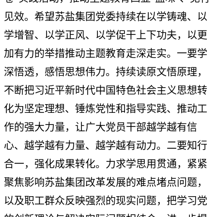
见效。希望苏盐集团党委持续在以学铸魂、以
学增智、以学正风、以学促干上下功夫，以更
加有力的举措推动主题教育走深走实。一要学
深悟透，感悟思想伟力。持续读原文悟原理，
不断把习近平新时代中国特色社会主义思想转
化为坚定理想、锤炼党性和指导实践、推动工
作的强大力量，让广大党员干部越学越有信
心、越学越有力量、越学越有动力。二要知行
合一，强化成果转化。力求学思用贯通，紧紧
聚焦影响苏盐集团改革发展的难点堵点问题，
以及职工群众反映强烈的现实问题，把学习党