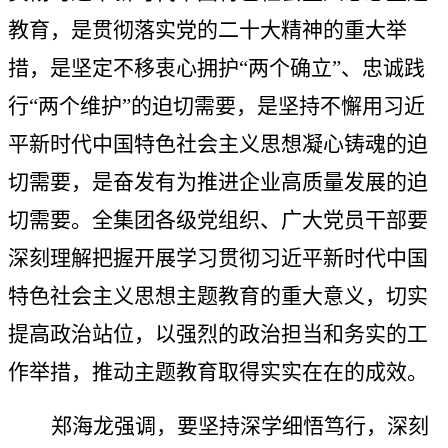
教育，是贯彻落实党的二十大精神的重大举
措，是坚定不移衷心拥护
“两个确立”、忠诚践
行“两个维护”的迫切需要，是坚持不懈用习近
平新时代中国特色社会主义思想凝心铸魂的迫
切需要，是奋发有为推进企业高质量发展的迫
切需要。全集团各级党组织、广大党员干部要
深刻理解把握开展学习贯彻习近平新时代中国
特色社会主义思想主题教育的重大意义，切实
提高政治站位，以强烈的政治担当和务实的工
作举措，推动主题教育取得实实在在的成效。
郑海龙强调，要坚持深学细悟笃行，深刻