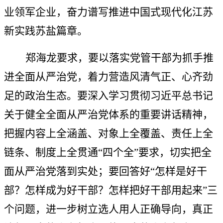
业领军企业，奋力谱写推进中国式现代化江苏
新实践苏盐篇章。
郑海龙要求，要以落实党管干部为抓手推
进全面从严治党，着力营造风清气正、心齐劲
足的政治生态。要深入学习贯彻习近平总书记
关于健全全面从严治党体系的重要讲话精神，
把握内容上全涵盖、对象上全覆盖、责任上全
链条、制度上全贯通
“四个全”要求，切实把全
面从严治党落到实处；要回答好“怎样是好干
部？怎样成为好干部？怎样把好干部用起来”三
个问题，进一步树立选人用人正确导向，真正