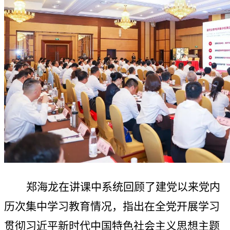
郑海龙在讲课中系统回顾了建党以来党内
历次集中学习教育情况，指出在全党开展学习
贯彻习近平新时代中国特色社会主义思想主题