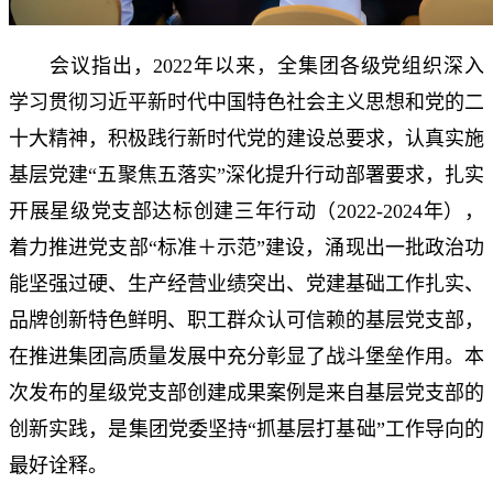
会议指出，2022年以来，全集团各级党组织深入
学习贯彻习近平新时代中国特色社会主义思想和党的二
十大精神，积极践行新时代党的建设总要求，认真实施
基层党建“五聚焦五落实”深化提升行动部署要求，扎实
开展星级党支部达标创建三年行动（2022-2024年），
着力推进党支部“标准＋示范”建设，涌现出一批政治功
能坚强过硬、生产经营业绩突出、党建基础工作扎实、
品牌创新特色鲜明、职工群众认可信赖的基层党支部，
在推进集团高质量发展中充分彰显了战斗堡垒作用。本
次发布的星级党支部创建成果案例是来自基层党支部的
创新实践，是集团党委坚持“抓基层打基础”工作导向的
最好诠释。