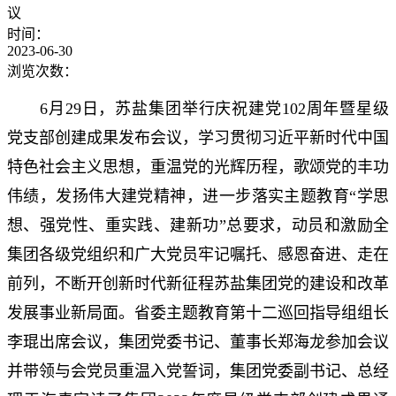
议
时间：
2023-06-30
浏览次数：
6月29日，苏盐集团举行庆祝建党102周年暨星级
党支部创建成果发布会议，学习贯彻习近平新时代中国
特色社会主义思想，重温党的光辉历程，歌颂党的丰功
伟绩，发扬伟大建党精神，进一步落实主题教育“学思
想、强党性、重实践、建新功”总要求，动员和激励全
集团各级党组织和广大党员牢记嘱托、感恩奋进、走在
前列，不断开创新时代新征程苏盐集团党的建设和改革
发展事业新局面。省委主题教育第十二巡回指导组组长
李琨出席会议，集团党委书记、董事长郑海龙参加会议
并带领与会党员重温入党誓词，集团党委副书记、总经