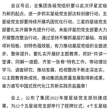
会议号召，全集团各级党组织要以此次评星定级
为新的起点，进一步抓实星级党支部达标创建行动，五
星级党支部要持续开展巩固优化行动，三星四星级党支
部要扎实开展争先提升行动，未能评星的党支部要大力
开展整改整治行动，通过坚持不懈抓基层打基础、攻弱
项补短板、创特色强效能，有力推动基层党组织全面进
步、整体提升。要扎实开展好主题教育，抓好“共讲一
堂课、同解一道题、齐答一张卷”特色工作，带动理论
学习、调查研究、推动发展、检视整改不断走深走实，
以主题教育新成效，推动集团高质量发展取得新成果，
奋力谱写中国式现代化江苏新实践苏盐篇章！
会上，公布了集团2022年度星级党支部创建成
果，为22个五星级党支部举行了授牌仪式，4个五星级