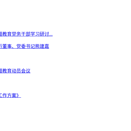
育党务干部学习研讨...
行董事、党委书记熊建嘉
题教育动员会议
工作方案》