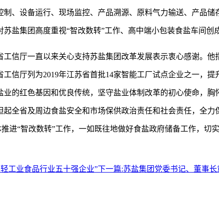
控制、设备运行、现场监控、产品溯源、原料气力输送、产品储
对苏盐集团高度重视
“智改数转”工作、高中端小包装食盐车间创
省工信厅一直以来关心支持苏盐集团改革发展表示衷心感谢。他
省工信厅列为
2019年江苏省首批14家智能工厂试点企业之一，
提
业的红色基因和优良传统，坚守盐业体制改革的初心使命，胸怀“
担起全省及周边食盐安全和市场保供政治责任和社会责任，全力
体推进“智改数转”工作，一如既往地做好食盐政府储备工作，切
国轻工业食品行业五十强企业”
下一篇:
苏盐集团党委书记、董事长