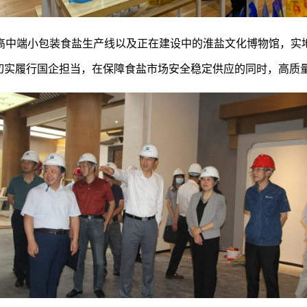
高中端小包装食盐生产线以及正在建设中的淮盐文化博物馆，实
团切实履行国企担当，在保障食盐市场安全稳定供应的同时，高质