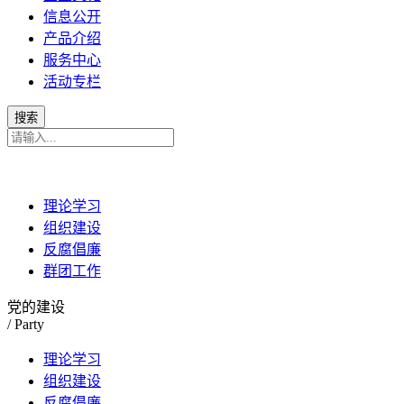
信息公开
产品介绍
服务中心
活动专栏
理论学习
组织建设
反腐倡廉
群团工作
党的建设
/ Party
理论学习
组织建设
反腐倡廉