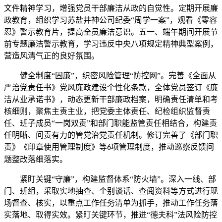
文件精神学习，增强党员干部廉洁从政的自觉性。定期开展廉
政教育，组织学习苏盐井神公司纪委“周学一案”，观看《零容
忍》警示教育片，提高全员廉洁意识。五一、端午期间开展节
前专题廉洁警示教育，学习违反中央八项规定精神典型案例，
营造风清气正的良好氛围。
健全制度
“固廉”，织密风险管理“防控网”。完善《全面从
严治党责任书》党风廉政建设个性化条款，全体党员签订《廉
洁从业承诺书》，动态更新干部廉政档案，明确责任清单和考
核细则，聚焦主责主业，把党委主体责任、纪检组织监督责
任、班子成员“一岗双责”和部门职能监管责任相结合，构建责
任明晰、问责有力的管党治党责任机制。修订完善了《部门职
责》《印章使用管理制度》等
项管理制度，推动巡察反馈问
6
题整改落细落实。
紧盯关键
“守廉”，构建监督体系“防火墙”。深入一线、部
门、班组，采取实地抽查、个别谈话、查阅资料等方式进行现
场督查、核实，以重点工作任务清单为抓手，推动工作任务落
实落地、取得实效。紧盯关键环节，推进“德夫科”法风险防控