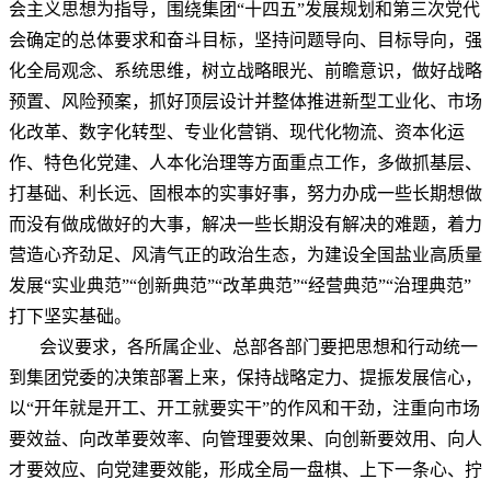
会主义思想为指导，围绕集团“十四五”发展规划和第三次党代
会确定的总体要求和奋斗目标，坚持问题导向、目标导向，强
化全局观念、系统思维，树立战略眼光、前瞻意识，做好战略
预置、风险预案，抓好顶层设计并整体推进新型工业化、市场
化改革、数字化转型、专业化营销、现代化物流、资本化运
作、特色化党建、人本化治理等方面重点工作，多做抓基层、
打基础、利长远、固根本的实事好事，努力办成一些长期想做
而没有做成做好的大事，解决一些长期没有解决的难题，着力
营造心齐劲足、风清气正的政治生态，为建设全国盐业高质量
发展“实业典范”“创新典范”“改革典范”“经营典范”“治理典范”
打下坚实基础。
会议要求，各所属企业、总部各部门要把思想和行动统一
到集团党委的决策部署上来，保持战略定力、提振发展信心，
以
“开年就是开工、开工就要实干”的作风和干劲，注重向市场
要效益、向改革要效率、向管理要效果、向创新要效用、向人
才要效应、向党建要效能，形成全局一盘棋、上下一条心、拧