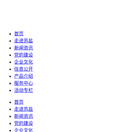
首页
走进苏盐
新闻资讯
党的建设
企业文化
信息公开
产品介绍
服务中心
活动专栏
首页
走进苏盐
新闻资讯
党的建设
企业文化