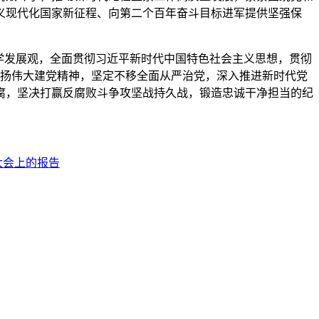
义现代化国家新征程、向第二个百年奋斗目标进军提供坚强保
科学发展观，全面贯彻习近平新时代中国特色社会主义思想，贯彻
，弘扬伟大建党精神，坚定不移全面从严治党，深入推进新时代党
腐，坚决打赢反腐败斗争攻坚战持久战，锻造忠诚干净担当的纪
大会上的报告