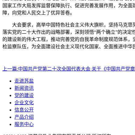
国家工作大局发挥监督保障执行、促进完善发展作用，为全面
障，向党和人民交上了优异答卷。
大会要求，高举中国特色社会主义伟大旗帜，坚持马克思
落实党的二十大作出的战略部署，深刻领悟“两个确立”的决定性
的建设新的伟大工程，推动完善党的自我革命制度规范体系，
检监察队伍，为全面建设社会主义现代化国家、全面推进中华
上一篇:
中国共产党第二十次全国代表大会 关于《中国共产党
走进苏盐
新闻资讯
党的建设
企业文化
信息公开
产品介绍
服务中心