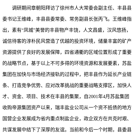
调研期间
章朝阳拜访了徐州市人大常委会副主任、丰县县
委书记王维峰，丰县县委常委、常务副县长张丙飞。王维峰指
出，素有
“凤城”美誉的丰县物产丰饶，人文昌盛，汉风悠扬，
诚信待客的淳朴民风营造了优越的投资环境，储量丰富的矿产
资源提供了良好的发展保障，四省通衢的区域位置形成了重要
的战略节点，基于以上不可多得的环境资源和发展要素，苏盐
集团在加快与市场经济接轨的过程中，把丰县作为延长产业链
条、打造竞争优势、应对改革挑战的重要战略支撑区，加快人
才、资金、项目、技术在丰县的集聚，自2001年4月苏盐集团
收购帝源集团资产以来，瑞丰盐业公司从一个资不抵债的地方
国营企业发展成为省内重点制盐企业，政企双方在共克时艰、
共谋发展中结下了深厚的友谊。当前和今后一个时期，县委县