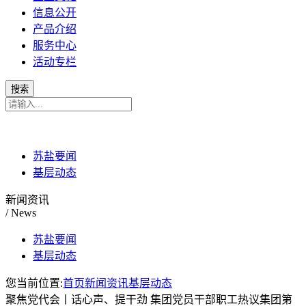
信息公开
产品介绍
服务中心
活动专栏
苏盐要闻
基层动态
新闻资讯
/ News
苏盐要闻
基层动态
您当前位置:
首页
新闻资讯
基层动态
聚焦党代会丨话心声、提干劲 集团党员干部职工热议集团第