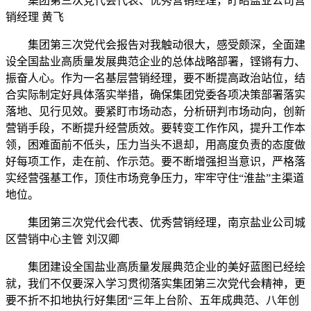
集团第三次党代会代表、优秀营销经理，盱眙盐业公司营
销经理 黄飞
集团第三次党代会报告对我触动很大，感受颇深，全面建
设全国盐业高质量发展典范企业的总体战略部署，铿锵有力、
振奋人心。作为一名基层营销经理，要不断提高政治站位，结
合实际制定好具体落实举措，确保集团党委各项决策部署落实
落地、见行见效。要紧盯市场动态，分析研判市场动向，创新
营销手段，不断提升经营质效。要转变工作作风，提升工作本
领，困难面前不低头，压力当头不退却，用高度负责的态度做
好每项工作，走在前、作示范。要不断增强担当意识，严格落
实经营强基工作，顶住市场竞争压力，牢牢守住“淮盐”主渠道
地位。
集团第三次党代会代表、优秀营销经理，南京盐业公司城
区营销中心主管 刘汉卿
集团建设全国盐业高质量发展典范企业的美好蓝图已经绘
就，我们不仅要深入学习贯彻落实集团第三次党代会精神，更
要不折不扣地执行好集团“三年上台阶、五年成典范、八年创