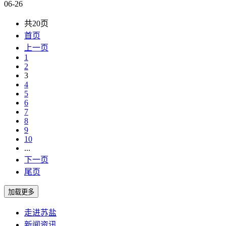
06-26
共20页
首页
上一页
1
2
3
4
5
6
7
8
9
10
...
下一页
尾页
走进苏盐
新闻资讯