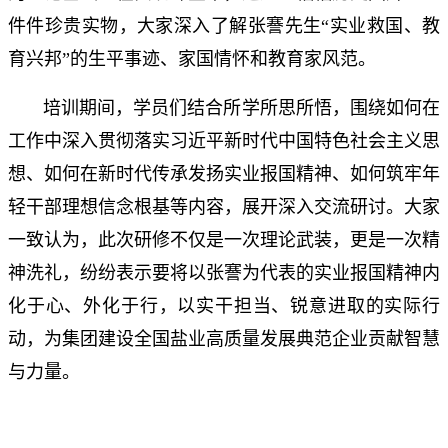
件件珍贵实物，大家深入了解张謇先生“实业救国、教
育兴邦”的生平事迹、家国情怀和教育家风范。
培训期间，学员们结合所学所思所悟，围绕如何在
工作中深入贯彻落实习近平新时代中国特色社会主义思
想、如何在新时代传承发扬实业报国精神、如何筑牢年
轻干部理想信念根基等内容，展开深入交流研讨。大家
一致认为，此次研修不仅是一次理论武装，更是一次精
神洗礼，纷纷表示要将以张謇为代表的实业报国精神内
化于心、外化于行，以实干担当、锐意进取的实际行
动，为集团建设全国盐业高质量发展典范企业贡献智慧
与力量。