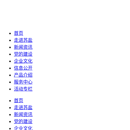
首页
走进苏盐
新闻资讯
党的建设
企业文化
信息公开
产品介绍
服务中心
活动专栏
首页
走进苏盐
新闻资讯
党的建设
企业文化