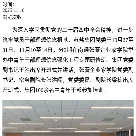
时间：
2025-11-18
浏览次数：
为深入学习贯彻党的二十届四中全会精神，进一步
筑牢党员干部理想信念根基，苏盐集团党委于10月27至
31日、11月10至14日，分2期在南通张謇企业家学院举
办中青年干部理想信念强化工程专题研修班。集团党委
副书记王胜出席开班式并讲话，张謇企业家学院党委副
书记、常务副院长张洪晖，党委委员、副院长梁栋出席
开班式。集团100余名中青年干部参加培训。