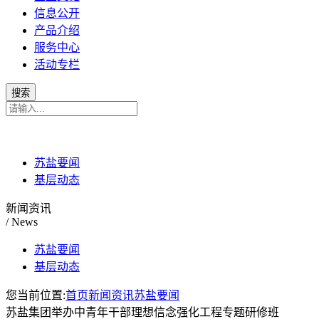
信息公开
产品介绍
服务中心
活动专栏
苏盐要闻
基层动态
新闻资讯
/ News
苏盐要闻
基层动态
您当前位置:
首页
新闻资讯
苏盐要闻
苏盐集团举办中青年干部理想信念强化工程专题研修班