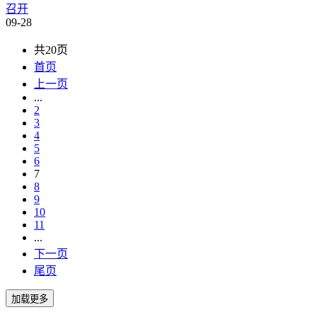
召开
09-28
共20页
首页
上一页
...
2
3
4
5
6
7
8
9
10
11
...
下一页
尾页