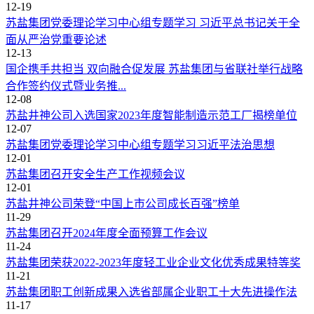
12-19
苏盐集团党委理论学习中心组专题学习 习近平总书记关于全
面从严治党重要论述
12-13
国企携手共担当 双向融合促发展 苏盐集团与省联社举行战略
合作签约仪式暨业务推...
12-08
苏盐井神公司入选国家2023年度智能制造示范工厂揭榜单位
12-07
苏盐集团党委理论学习中心组专题学习习近平法治思想
12-01
苏盐集团召开安全生产工作视频会议
12-01
苏盐井神公司荣登“中国上市公司成长百强”榜单
11-29
苏盐集团召开2024年度全面预算工作会议
11-24
苏盐集团荣获2022-2023年度轻工业企业文化优秀成果特等奖
11-21
苏盐集团职工创新成果入选省部属企业职工十大先进操作法
11-17