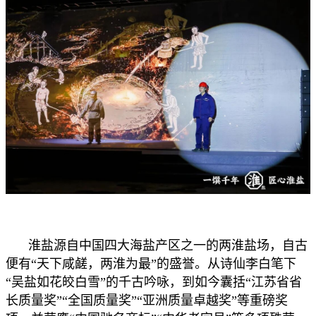
淮盐源自中国四大海盐产区之一的两淮盐场，自古
便有“天下咸鹾，两淮为最”的盛誉。从诗仙李白笔下
“吴盐如花皎白雪”的千古吟咏，到如今囊括“江苏省省
长质量奖”“全国质量奖”“亚洲质量卓越奖”等重磅奖