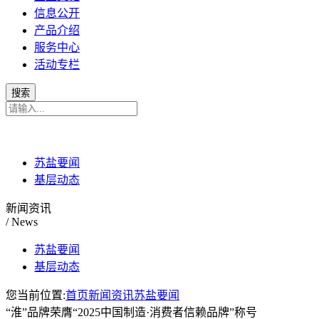
信息公开
产品介绍
服务中心
活动专栏
苏盐要闻
基层动态
新闻资讯
/ News
苏盐要闻
基层动态
您当前位置:
首页
新闻资讯
苏盐要闻
“淮”品牌荣膺“2025中国制造·消费者信赖品牌”称号