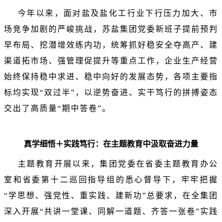
今年以来，面对盐及盐化工行业下行压力加大、市
场竞争加剧的严峻挑战，苏盐集团党委新班子提前预判
早布局、挖潜增效练内功，统筹抓好稳安全夺高产、建
渠道拓市场、强管理促提升等重点工作，企业生产经营
始终保持稳中求进、稳中向好的发展态势，各项主要指
标均实现
“双过半”，以逆势奋进、实干笃行的拼搏姿态
交出了高质量“期中答卷”。
真学细悟＋实践笃行：在主题教育中汲取奋进力量
主题教育开展以来，集团党委在省委主题教育办公
室和省委第十二巡回指导组的悉心督导下，牢牢把握
“学思想、强党性、重实践、建新功”总要求，在全集团
深入开展“共讲一堂课、同解一道题、齐答一张卷”实践