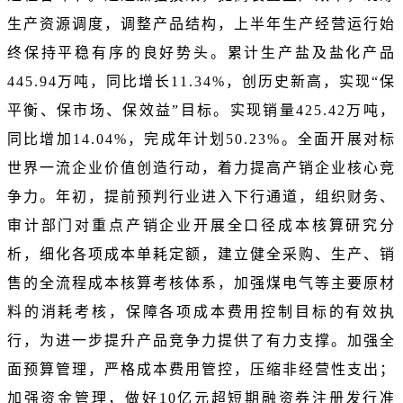
生产资源调度，调整产品结构，上半年生产经营运行始
终保持平稳有序的良好势头。累计生产盐及盐化产品
445.94万吨，同比增长11.34%，创历史新高，实现“保
平衡、保市场、保效益”目标。实现销量425.42万吨，
同比增加14.04%，完成年计划50.23%。全面开展对标
世界一流企业价值创造行动，着力提高产销企业核心竞
争力。年初，提前预判行业进入下行通道，组织财务、
审计部门对重点产销企业开展全口径成本核算研究分
析，细化各项成本单耗定额，建立健全采购、生产、销
售的全流程成本核算考核体系，加强煤电气等主要原材
料的消耗考核，保障各项成本费用控制目标的有效执
行，为进一步提升产品竞争力提供了有力支撑。加强全
面预算管理，严格成本费用管控，压缩非经营性支出；
加强资金管理，做好10亿元超短期融资券注册发行准