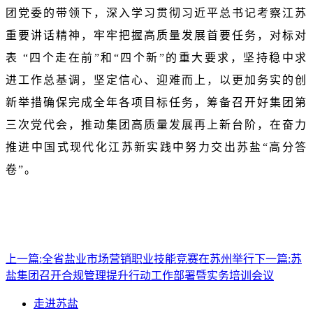
团党委的带领下，深入学习贯彻习近平总书记考察江苏
重要讲话精神，牢牢把握高质量发展首要任务，对标对
表 “四个走在前”和“四个新”的重大要求，坚持稳中求
进工作总基调，坚定信心、迎难而上，以更加务实的创
新举措确保完成全年各项目标任务，筹备召开好集团第
三次党代会，推动集团高质量发展再上新台阶，在奋力
推进中国式现代化江苏新实践中努力交出苏盐“高分答
卷”。
上一篇:
全省盐业市场营销职业技能竞赛在苏州举行
下一篇:
苏
盐集团召开合规管理提升行动工作部署暨实务培训会议
走进苏盐