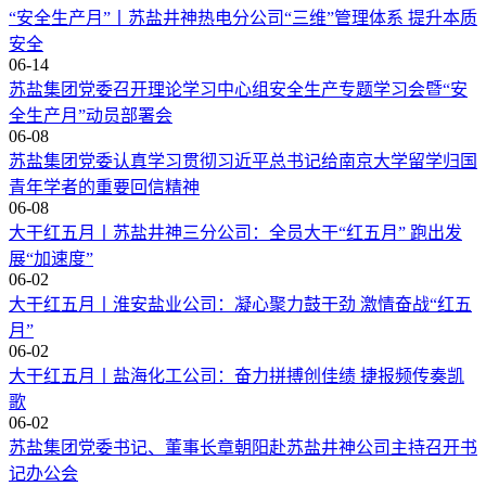
“安全生产月”丨苏盐井神热电分公司“三维”管理体系 提升本质
安全
06-14
苏盐集团党委召开理论学习中心组安全生产专题学习会暨“安
全生产月”动员部署会
06-08
苏盐集团党委认真学习贯彻习近平总书记给南京大学留学归国
青年学者的重要回信精神
06-08
大干红五月丨苏盐井神三分公司：全员大干“红五月” 跑出发
展“加速度”
06-02
大干红五月丨淮安盐业公司：凝心聚力鼓干劲 激情奋战“红五
月”
06-02
大干红五月丨盐海化工公司：奋力拼搏创佳绩 捷报频传奏凯
歌
06-02
苏盐集团党委书记、董事长章朝阳赴苏盐井神公司主持召开书
记办公会