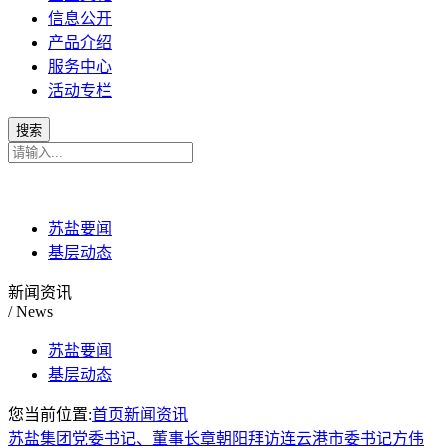
信息公开
产品介绍
服务中心
活动专栏
苏盐要闻
基层动态
新闻资讯
/ News
苏盐要闻
基层动态
您当前位置:
首页
新闻资讯
苏盐集团党委书记、董事长章朝阳拜访连云港市委书记方伟