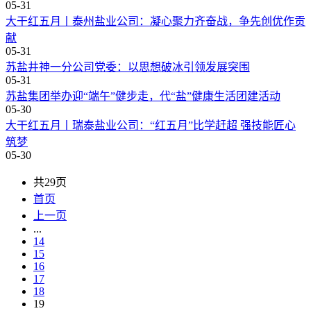
05-31
大干红五月丨泰州盐业公司：凝心聚力齐奋战，争先创优作贡
献
05-31
苏盐井神一分公司党委：以思想破冰引领发展突围
05-31
苏盐集团举办迎“端午”健步走，代“盐”健康生活团建活动
05-30
大干红五月丨瑞泰盐业公司：“红五月”比学赶超 强技能匠心
筑梦
05-30
共29页
首页
上一页
...
14
15
16
17
18
19