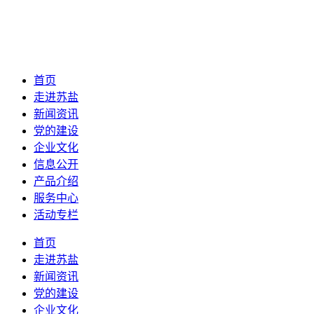
首页
走进苏盐
新闻资讯
党的建设
企业文化
信息公开
产品介绍
服务中心
活动专栏
首页
走进苏盐
新闻资讯
党的建设
企业文化