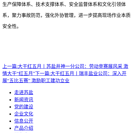
生产保障体系、技术支撑体系、安全监督体系和文化引领体
系，聚力事故防范，强化外协管理，进一步提高现场作业本质
安全性。
上一篇:
大干红五月丨苏盐井神一分公司：劳动竞赛展风采 激
情大干“红五月”
下一篇:
大干红五月丨瑞丰盐业公司：深入开
展“五比五赛” 激励职工建功立业
走进苏盐
新闻资讯
党的建设
企业文化
信息公开
产品介绍