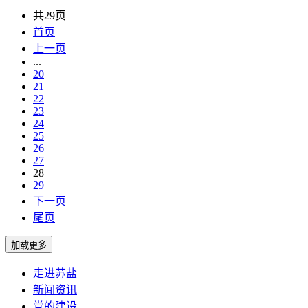
共29页
首页
上一页
...
20
21
22
23
24
25
26
27
28
29
下一页
尾页
走进苏盐
新闻资讯
党的建设