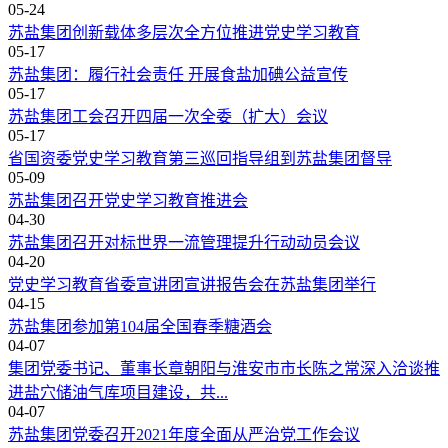
05-24
苏盐集团创新载体多层次全方位推进党史学习教育
05-17
苏盐集团：履行社会责任 开展食盐加碘公益宣传
05-17
苏盐集团工会召开四届一次全委（扩大）会议
05-17
省国资委党史学习教育第三巡回指导组到苏盐集团督导
05-09
苏盐集团召开党史学习教育推进会
04-30
苏盐集团召开对标世界一流管理提升行动动员会议
04-20
党史学习教育省委宣讲团宣讲报告会在苏盐集团举行
04-15
苏盐集团参加第104届全国春季糖酒会
04-07
集团党委书记、董事长章朝阳与淮安市市长陈之常深入洽谈推
进盐穴储油气库项目建设，共...
04-07
苏盐集团党委召开2021年度全面从严治党工作会议