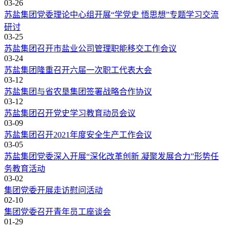
03-26
苏盐集团党委理论中心组开展“学党史 悟思想”专题学习交流
研讨
03-25
苏盐集团召开市盐业公司管理职能移交工作会议
03-24
苏盐集团隆重召开六届一次职工代表大会
03-12
苏盐集团与省农垦集团签署战略合作协议
03-12
苏盐集团召开党史学习教育动员会议
03-09
苏盐集团召开2021年度安全生产工作会议
03-05
苏盐集团党委深入开展“深化改革创新 凝聚发展合力”形势任
务教育活动
03-02
集团党委开展走访慰问活动
02-10
集团党委召开青年员工座谈会
01-29