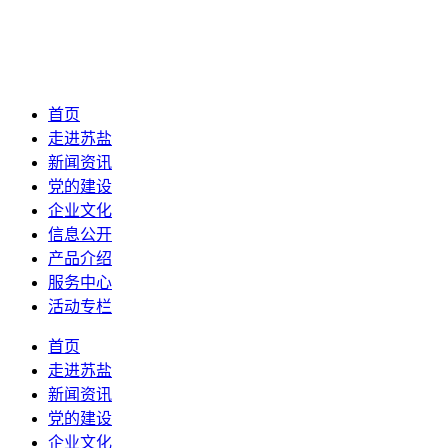
首页
走进苏盐
新闻资讯
党的建设
企业文化
信息公开
产品介绍
服务中心
活动专栏
首页
走进苏盐
新闻资讯
党的建设
企业文化