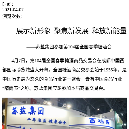
时间：
2021-04-07
浏览次数：
展示新形象
聚焦新发展
释放新能量
——苏盐集团参加第104届全国春季糖酒会
4
月7日，第104届全国春季糖酒商品交易会在成都中国西
部国际博览城盛大开幕。全国糖酒商品交易会始于1955年，是
中国历史最为悠久的食品行业第一盛会，素有中国食品行业
“晴雨表”之称。苏盐集团应邀参加本届商品交易会。