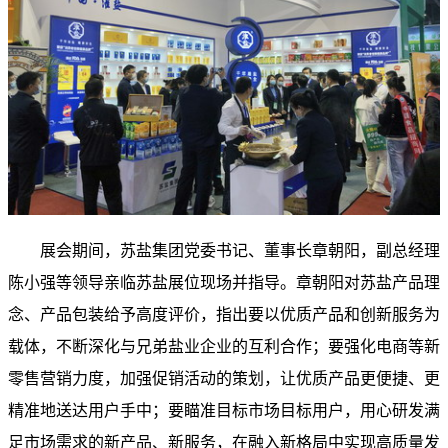
展会期间，苏盐集团党委书记、董事长章朝阳，副总经理
陈小强等领导亲临苏盐展位现场并指导。章朝阳对苏盐产品理
念、产品包装给予高度评价，指出要以优质产品和创新服务为
载体，不断深化与兄弟盐业企业的互利合作；要强化电商等新
零售营销力度，加强促销活动的策划，让优质产品更便捷、更
精准地送达用户手中；要瞄准目标市场目标用户，用心研发满
足市场需求的新产品、新服务，在融入新格局中实现高质量发