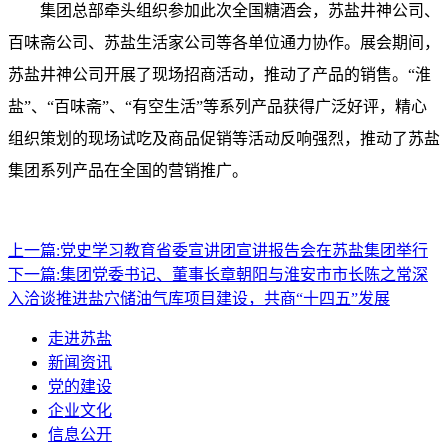
集团总部牵头组织参加此次全国糖酒会，苏盐井神公司、
百味斋公司、苏盐生活家公司等各单位通力协作。展会期间，
苏盐井神公司开展了现场招商活动，推动了产品的销售。“淮
盐”、“百味斋”、“有空生活”等系列产品获得广泛好评，精心
组织策划的现场试吃及商品促销等活动反响强烈，推动了苏盐
集团系列产品在全国的营销推广。
上一篇:
党史学习教育省委宣讲团宣讲报告会在苏盐集团举行
下一篇:
集团党委书记、董事长章朝阳与淮安市市长陈之常深
入洽谈推进盐穴储油气库项目建设，共商“十四五”发展
走进苏盐
新闻资讯
党的建设
企业文化
信息公开