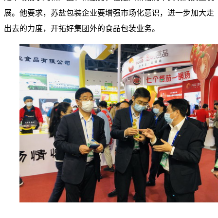
展。他要求，苏盐包装企业要增强市场化意识，进一步加大走
出去的力度，开拓好集团外的食品包装业务。