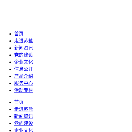
首页
走进苏盐
新闻资讯
党的建设
企业文化
信息公开
产品介绍
服务中心
活动专栏
首页
走进苏盐
新闻资讯
党的建设
企业文化