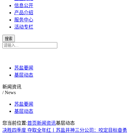
信息公开
产品介绍
服务中心
活动专栏
苏盐要闻
基层动态
新闻资讯
/ News
苏盐要闻
基层动态
您当前位置:
首页
新闻资讯
基层动态
决胜四季度 夺取全年红丨苏盐井神三分公司：咬定目标奋勇