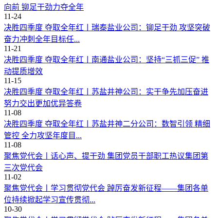
向前 铆足干劲力夺全年
11-24
决胜四季度 夺取全年红丨瑞泰盐业公司：铆足干劲 攻坚突破
奋力冲刺全年目标任...
11-21
决胜四季度 夺取全年红丨南通盐业公司：坚持“三抓三促” 推
动提质增效
11-15
决胜四季度 夺取全年红丨苏盐井神公司：实干争先加压奋进
努力交出更加优异答卷
11-08
决胜四季度 夺取全年红丨苏盐井神二分公司：数智引领 精细
管控 全力攻坚年度目...
11-08
聚焦党代会丨话心声、提干劲 集团党员干部职工热议集团第
三次党代会
11-02
聚焦党代会丨学习贯彻党代会 踔厉奋发新征程——集团各单
位持续掀起学习宣传贯彻...
10-30