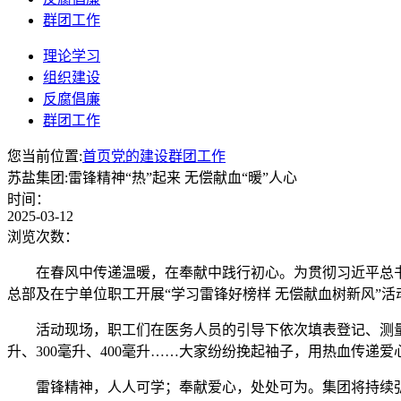
群团工作
理论学习
组织建设
反腐倡廉
群团工作
您当前位置:
首页
党的建设
群团工作
苏盐集团:雷锋精神“热”起来 无偿献血“暖”人心
时间：
2025-03-12
浏览次数：
在春风中传递温暖，在奉献中践行初心。为贯彻习近平总书
总部及在宁单位职工开展“学习雷锋好榜样 无偿献血树新风”活
活动现场，职工们在医务人员的引导下依次填表登记、测量
升、300毫升、400毫升……大家纷纷挽起袖子，用热血传递
雷锋精神，人人可学；奉献爱心，处处可为。集团将持续