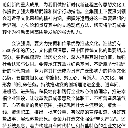
论创新的重大成果，为我们做好新时代新征程宣传思想文化工
作提供了强大思想武器和科学行动指南。全集团上下要深刻领
会习近平文化思想的精神内涵，把握好运用好这一重要思想的
世界观、方法论和贯穿其中的立场观点方法，切实将学习成果
转化为推动集团高质量发展的强大动力。
会议强调，要大力挖掘和传承优秀淮盐文化。淮盐拥有
2500多年的历史，文化底蕴深厚，是中国传统文化的重要组成
部分。要系统梳理淮盐历史文化，深入挖掘其时代价值，增强
社会认知与认同。要传承江苏盐业红色基因，不断赋予“淮盐”
新的时代内涵，努力将其打造成为具有广泛影响力的特色文化
品牌。要自觉担负起“举旗帜、聚民心、育新人、兴文化、展
形象”的使命任务。持续推动党的创新理论进企业、进车间、
进班组、进头脑。积极培育和践行企业核心价值理念，推进幸
福企业建设，让改革发展成果惠及全体职工，不断营造风清气
正、心齐劲足的良好氛围。持续巩固壮大主流舆论，聚焦一
线、聚焦职工，推出一批有分量、有深度的宣传报道，讲好苏
盐故事，展现苏盐形象。要聚力打造文化强企“拳头产品”。坚
持系统观念，着力构建具有时代特征和苏盐特色的企业文化体