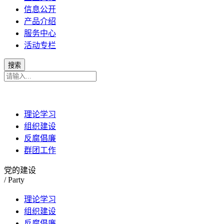
信息公开
产品介绍
服务中心
活动专栏
理论学习
组织建设
反腐倡廉
群团工作
党的建设
/ Party
理论学习
组织建设
反腐倡廉