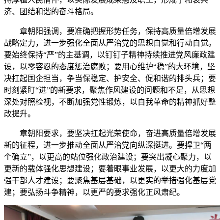
济、团结和谐的奋斗格局。
章朝阳强调，要准确把握形势任务，保持高质量倍增发展
战略定力，进一步强化全面从严治党的思想自觉和行动自觉。
要始终保持“严”的主基调，以钉钉子精神持续推进党风廉政建
设，以零容忍的态度惩治腐败；要用心维护“稳”的大环境，坚
决扛起国企担当，争当保稳定、护安全、促和谐的排头兵；要
时刻紧盯“进”的新要求，聚焦作风建设的问题和不足，从思想
深处对照检视，不断加强党性锻炼，以自我革命的精神抓好整
改提升。
章朝阳要求，要坚决扛起光荣使命，奋进高质量倍增发展
新的征程，进一步推动全面从严治党向纵深挺进。要捍卫“两
个确立”，以更高的站位强化政治建设；要突出凝心聚力，以
更新的载体强化思想建设；要着眼事业发展，以更大的力度加
强干部人才建设；要聚焦基层基础，以更实的举措强化基层党
建；要弘扬斗争精神，以更严的要求强化正风肃纪。