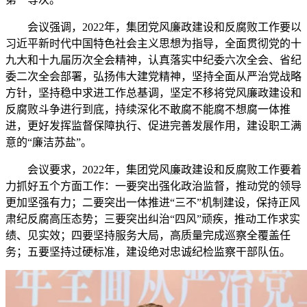
会议强调，2022年，集团党风廉政建设和反腐败工作要以
习近平新时代中国特色社会主义思想为指导，全面贯彻党的十
九大和十九届历次全会精神，认真落实中纪委六次全会、省纪
委二次全会部署，弘扬伟大建党精神，坚持全面从严治党战略
方针，坚持稳中求进工作总基调，坚定不移将党风廉政建设和
反腐败斗争进行到底，持续深化不敢腐不能腐不想腐一体推
进，更好发挥监督保障执行、促进完善发展作用，建设职工满
意的“廉洁苏盐”。
会议要求，2022年，集团党风廉政建设和反腐败工作要着
力抓好五个方面工作：一要突出强化政治监督，推动党的领导
更加坚强有力；二要突出一体推进“三不”机制建设，保持正风
肃纪反腐高压态势；三要突出纠治“四风”顽疾，推动工作求实
绩、见实效；四要坚持服务大局，高质量完成巡察全覆盖任
务；五要坚持过硬标准，建设绝对忠诚纪检监察干部队伍。