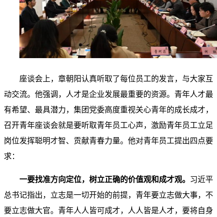
座谈会上，章朝阳认真听取了每位员工的发言，与大家互
动交流。他强调，人才是企业发展最重要的资源。青年人才最
有希望、最具潜力，集团党委高度重视关心青年的成长成才，
召开青年座谈会就是要听取青年员工心声，激励青年员工立足
岗位发挥聪明才智、贡献青春力量。他对青年员工提出四点要
求：
一要找准方向定位，树立正确的价值观和成才观。
习近平
总书记指出，立志是一切开始的前提，青年要立志做大事，不
要立志做大官。青年人人皆可成才，人人皆是人才，要将自身