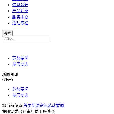
信息公开
产品介绍
服务中心
活动专栏
苏盐要闻
基层动态
新闻资讯
/ News
苏盐要闻
基层动态
您当前位置:
首页
新闻资讯
苏盐要闻
集团党委召开青年员工座谈会