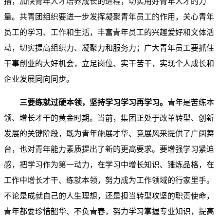
措，加快青年人才培养成长的进程，切实用好青年人才的力
量。共青团组织要进一步发挥凝聚青年员工的作用，关心青年
员工的学习、工作和生活，丰富青年员工的兴趣爱好和文体活
动，切实提高组织力、凝聚力和服务力；广大青年员工要抓住
干事创业的大好机会，立足岗位、实干苦干，实现个人成长和
企业发展同向同步。
三要练就过硬本领，坚持学习学习再学习。
青年是苦练本
领、增长才干的黄金时期。当前，集团正处于改革转型、创新
发展的关键阶段，既为青年施展才华、竞展风采提供了广阔舞
台，也对青年能力素质提出了新的更高要求。要增强学习紧迫
感，把学习作为第一动力，在学习中增长知识、锤炼品格，在
工作中增长才干、练就本领，努力成为工作领域的行家里手。
不论是成就自己的人生理想，还是担当转型攻坚的职责使命，
青年都要珍惜韶华、不负青春，努力学习掌握专业知识，提高