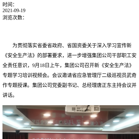
时间：
2021-09-19
浏览次数：
为贯彻落实省委省政府、省国资委关于深入学习宣传新
《安全生产法》的部署要求，进一步增强集团公司干部职工安
全责任意识，
9
月
18
日上午，集团公司召开新《安全生产法》
专题学习培训视频会。会议邀请省应急管理厅二级巡视员武奇
作专题授课。集团公司党委副书记、总经理唐正东主持会议并
讲话。