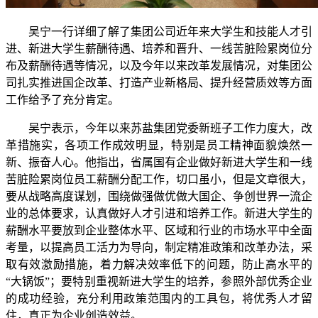
吴宁一行详细了解了集团公司近年来大学生和技能人才引
进、新进大学生薪酬待遇、培养和晋升、一线苦脏险累岗位分
布及薪酬待遇等情况，以及今年以来改革发展情况，对集团公
司扎实推进国企改革、打造产业新格局、提升经营质效等方面
工作给予了充分肯定。
吴宁表示，今年以来苏盐集团党委新班子工作力度大，改
革措施实，各项工作成效明显，特别是员工精神面貌焕然一
新、振奋人心。他指出，省属国有企业做好新进大学生和一线
苦脏险累岗位员工薪酬分配工作，切口虽小，但是文章很大，
要从战略高度谋划，围绕做强做优做大国企、争创世界一流企
业的总体要求，认真做好人才引进和培养工作。新进大学生的
薪酬水平要放到企业整体水平、区域和行业的市场水平中全面
考量，以提高员工活力为导向，制定精准政策和改革办法，采
取有效激励措施，着力解决效率低下的问题，防止高水平的
“大锅饭”；要特别重视新进大学生的培养，参照外部优秀企业
的成功经验，充分利用政策范围内的工具包，将优秀人才留
住，真正为企业创造效益。