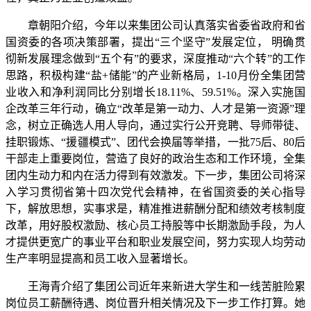
章朝阳介绍，今年以来集团公司认真落实省委省政府和省
国资委的各项决策部署，提出“三个坚守”发展定位， 明确贯
彻新发展理念做到“五个有”的要求，深度推动“六个转”的工作
思路，积极构建“盐+储能”的产业新格局，1-10月份全集团营
业收入和净利润同比分别增长18.11%、59.51%。深入实施国
企改革三年行动，确立“改革是第一动力、人才是第一资源”理
念，树立正确选人用人导向，通过实行公开竞聘、导师带徒、
挂职锻炼、“援疆模式”、团代会换届等举措，一批75后、80后
干部走上重要岗位，营造了良好的政治生态和工作环境，全集
团内生动力和内在活力得到有效激发。下一步，集团公司将深
入学习贯彻省第十四次党代会精神，在省国资委的关心指导
下，解放思想，实事求是，精准推进薪酬分配和绩效考核制度
改革，用好股权激励、核心员工持股等中长期激励手段，为人
才提供更宽广的事业平台和职业发展空间，努力实现人均劳动
生产率明显提高和员工收入显著增长。
王海青介绍了集团公司近年来新进大学生和一线苦脏险累
岗位员工薪酬待遇、岗位晋升相关情况及下一步工作打算。她