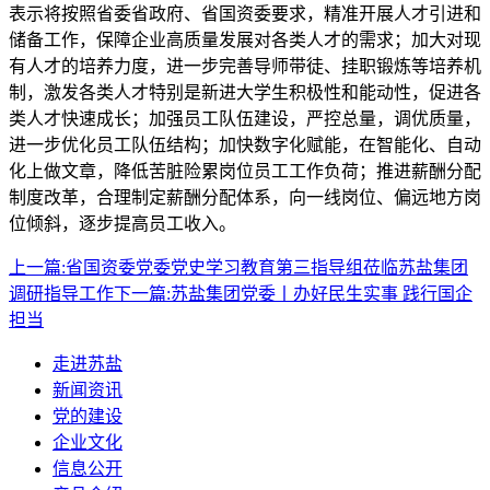
表示将按照省委省政府、省国资委要求，精准开展人才引进和
储备工作，保障企业高质量发展对各类人才的需求；加大对现
有人才的培养力度，进一步完善导师带徒、挂职锻炼等培养机
制，激发各类人才特别是新进大学生积极性和能动性，促进各
类人才快速成长；加强员工队伍建设，严控总量，调优质量，
进一步优化员工队伍结构；加快数字化赋能，在智能化、自动
化上做文章，降低苦脏险累岗位员工工作负荷；推进薪酬分配
制度改革，合理制定薪酬分配体系，向一线岗位、偏远地方岗
位倾斜，逐步提高员工收入。
上一篇:
省国资委党委党史学习教育第三指导组莅临苏盐集团
调研指导工作
下一篇:
苏盐集团党委丨办好民生实事 践行国企
担当
走进苏盐
新闻资讯
党的建设
企业文化
信息公开