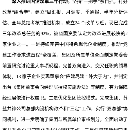
深入推进国企改革三年行动。
坚持“一把手”亲自抓，打好
改革“组合拳”，建立“周汇报、月调度、季通报、半年分析评
估、全年总结考核”推进机制，成立24 个改革专班，现已完成
三年改革总任务的92%，被省国资委认定为改革进展较快的2
家企业之一。一是持续完善中国特色现代企业制度。推动“党
建工作要求进章程”全覆盖，集团及所属单位全面制定党委会
前置研究讨论重大事项规程，完善双向进入、交叉任职的领导
体制。13 家子企业实现董事会“应建尽建”“外大于内”，并制定
出台《集团董事会向经理层授权实施办法》等制度，有力保障
经理层依法行权履职。二是优化集团管控模式。完成集团、苏
盐井神公司总部内设机构改革和“三定”工作，实行“双总部”协
同机制，进一步明确了集团与所属单位事权划分，全面启动了