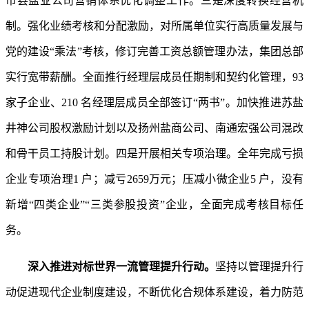
市县盐业公司营销体系优化调整工作。三是深度转换经营机
制。强化业绩考核和分配激励，对所属单位实行高质量发展与
党的建设“乘法”考核，修订完善工资总额管理办法，集团总部
实行宽带薪酬。全面推行经理层成员任期制和契约化管理，93
家子企业、210 名经理层成员全部签订“两书”。加快推进苏盐
井神公司股权激励计划以及扬州盐商公司、南通宏强公司混改
和骨干员工持股计划。四是开展相关专项治理。全年完成亏损
企业专项治理1 户；减亏2659万元；压减小微企业5 户，没有
新增“四类企业”“三类参股投资”企业，全面完成考核目标任
务。
深入推进对标世界一流管理提升行动。
坚持以管理提升行
动促进现代企业制度建设，不断优化合规体系建设，着力防范