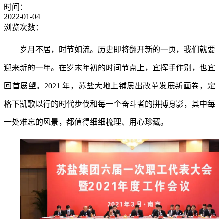
时间：
2022-01-04
浏览次数：
岁月不居，时节如流。历史即将翻开新的一页，我们就要
迎来新的一年。在岁末年初的时间节点上，宜挥手作别，也宜
回首展望。2021 年，苏盐大地上铺展出改革发展新画卷，定
格下凯歌以行的时代步伐和每一个奋斗者的拼搏身影，其中每
一处难忘的风景，都值得细细梳理、用心珍藏。