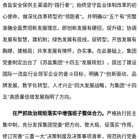
食盐安全保供主渠道的“践行者”；始终坚守盐业体制改革的初
心使命，做深化改革转型的“领跑者”。并明确以“五个有”完整
准确全面贯彻新发展理念，即创新发展有硬招，促升级；协调
发展有智慧，建机制；绿色发展有底线，促转型；开放发展有
胸襟，建格局；共享发展有情怀，办实事。在此基础上，集团
党委制定出台了《苏盐集团“十四五”发展规划》，提出了建设
国际一流盐行业领军企业的奋斗目标，明确了“创新驱动、品
牌发展、数字化转型、人才兴企”四大发展战略，为集团“十四
五”高质量倍增发展指明了方向。
在严抓政治规矩落实中增强班子整体合力。
严格执行民主
集中制，充分发挥集团党委“把方向、管大局、促落实”作用，
修订完善“三重一大”决策制度及决策事项清单，规范执行党委