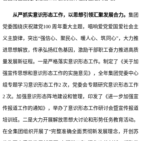
从严抓实意识形态工作，以思想引领汇聚发展合力。
集团
党委围绕庆祝建党100 周年重大主题，唱响爱党爱国爱社会主
义主旋律，突出“强信心、聚民心、暖人心、筑同心”，大力推
进思想解放，传承弘扬红色基因，激励干部职工奋力推进高质
量发展新征程。一是严格落实意识形态工作。制定了《关于加
强宣传思想和意识形态工作的实施意见》，全年集团党委中心
组专题学习意识形态工作2 次，党委会专题研究意识形态工作
2 次。加强意识形态阵地建设和管理，印发了《进一步加强宣
传报道工作的通知》，举办了意识形态工作研讨会暨宣传报道
培训班。二是大力开展解放思想大讨论和形势任务教育活动。
在全集团组织开展了“完整准确全面贯彻新发展理念，开创苏