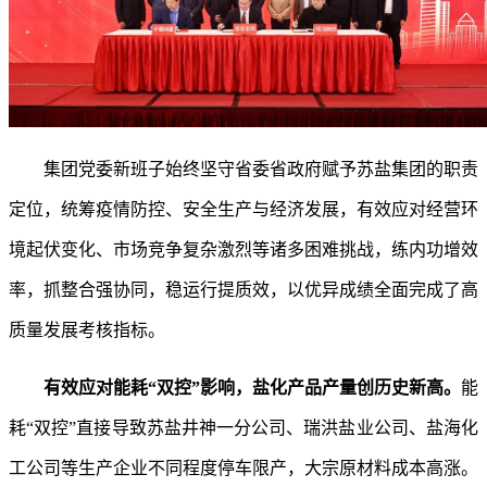
集团党委新班子始终坚守省委省政府赋予苏盐集团的职责
定位，统筹疫情防控、安全生产与经济发展，有效应对经营环
境起伏变化、市场竞争复杂激烈等诸多困难挑战，练内功增效
率，抓整合强协同，稳运行提质效，以优异成绩全面完成了高
质量发展考核指标。
有效应对能耗“双控”影响，盐化产品产量创历史新高。
能
耗“双控”直接导致苏盐井神一分公司、瑞洪盐业公司、盐海化
工公司等生产企业不同程度停车限产，大宗原材料成本高涨。