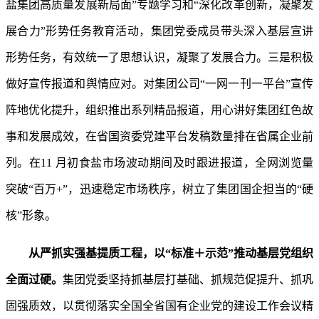
盐集团高质量发展新局面”专题学习和“深化改革创新，凝聚发
展合力”形势任务教育活动，集团党委成员带头深入基层宣讲
形势任务，有效统一了思想认识，凝聚了发展合力。三是积极
做好宣传报道和舆情应对。对集团公司“一网一刊一平台”宣传
阵地优化提升，组织推出系列精品报道，用心讲好集团红色故
事和发展成效，在省国资委党建平台发稿数量排在省属企业前
列。在11 月初食盐市场波动期间及时跟进报道，全网浏览量
突破“百万+”，迅速稳定市场秩序，树立了集团国企担当的“硬
核”形象。
从严抓实强基提质工程，以“标准＋示范”推动基层党组织
全面过硬。
集团党委坚持抓基层打基础、抓规范促提升、抓巩
固强质效，以贯彻落实全国全省国有企业党的建设工作会议精