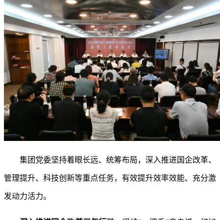
集团党委坚持着眼长远、统筹布局，深入推进国企改革、
管理提升、科技创新等重点任务，有效提升效率效能、充分激
发动力活力。