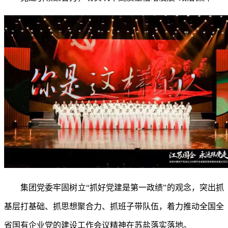
集团党委牢固树立“抓好党建是第一政绩”的观念，突出抓
基层打基础、抓思想聚合力、抓班子带队伍，着力推动全国全
省国有企业党的建设工作会议精神在苏盐落实落地。