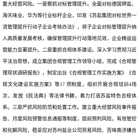
重大经营风险。一是狠抓对标管理提升。全面对标德国钾盐、
海天味业、华为等行业标杆企业，印发《苏盐集团对标世界一
流管理提升行动子企业考核办法》，将子企业对标管理提升纳
入高质量发展考核，确保管理提升行动落地见效，企业精益运
营能力显著提升。二是重抓合规体系建设。深入学习贯彻习近
平法治思想，成立集团合规管理工作领导小组，完成《合规管
理现状调研报告》，制定出台《合规管理工作实施方案》《合
规文化建设实施方案》等17 项制度，组织开展合规培训4场
次，发放《民法典》等法律书籍，着力打造苏盐特色合规体
系。三是严抓风险防范和处置工作。建立重大经营风险事件报
告、月度风险预警信息通报等制度，提前预判风险，有效管控
和化解风险，稳妥应对苏州盐业公司贸易风险、百味斋涉嫌合