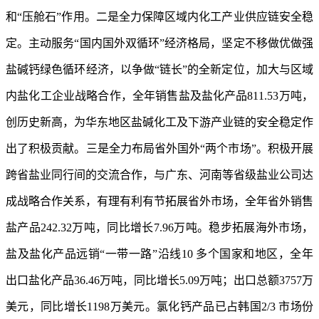
和“压舱石”作用。二是全力保障区域内化工产业供应链安全稳
定。主动服务“国内国外双循环”经济格局，坚定不移做优做强
盐碱钙绿色循环经济，以争做“链长”的全新定位，加大与区域
内盐化工企业战略合作，全年销售盐及盐化产品811.53万吨，
创历史新高，为华东地区盐碱化工及下游产业链的安全稳定作
出了积极贡献。三是全力布局省外国外“两个市场”。积极开展
跨省盐业同行间的交流合作，与广东、河南等省级盐业公司达
成战略合作关系，有理有利有节拓展省外市场，全年省外销售
盐产品242.32万吨，同比增长7.96万吨。稳步拓展海外市场，
盐及盐化产品远销“一带一路”沿线10 多个国家和地区，全年
出口盐化产品36.46万吨，同比增长5.09万吨；出口总额3757万
美元，同比增长1198万美元。氯化钙产品已占韩国2/3 市场份