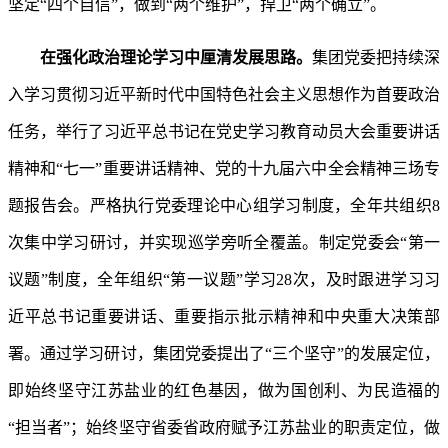
坚定“四个自信”，做到“两个维护”，捍卫“两个确立”。
在强化政治理论学习中厘清发展思路。
集团党委把持续深
入学习贯彻习近平新时代中国特色社会主义思想作为首要政治
任务，举行了习近平总书记在党史学习教育动员大会重要讲话
精神和“七一”重要讲话精神、党的十九届六中全会精神三场专
题报告会。严格执行党委理论中心组学习制度，全年共组织8
次集中学习研讨，并实现巡学旁听全覆盖。制定党委会“第一
议题”制度，全年组织“第一议题”学习28次，及时跟进学习习
近平总书记重要讲话、重要指示批示精神和中央重大决策部
署。通过学习研讨，集团党委提出了“三个坚守”的发展定位，
即始终坚守江苏盐业的红色基因，做为国创利、为民造福的
“担当者”；始终坚守省委省政府赋予江苏盐业的职责定位，做