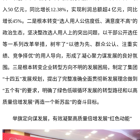
入50 亿元，同比增长12.38%，实现利润总额超4 亿元，同比
增长45%。二是根本转变“选人用人公信度低、满意度不高”的
政治生态，坚决整改选人用人上的突出问题，以干部公开选任
等一系列改革举措，树牢了“以德为先、群众公认、注重实
绩、竞争择优”的用人导向，形成了凝心聚力谋发展的良好氛
围。三是根本转变企业转型方向不明的发展困局，制定了集团
“十四五”发展规划，提出了完整准确全面贯彻新发展理念做到
“五个有”的要求，明确了绿色低碳循环发展的转型路径和以高
质量倍增发展“再造一个新苏盐”的奋斗目标。
举旗定向谋发展，有效凝聚高质量倍增发展“红色动能”