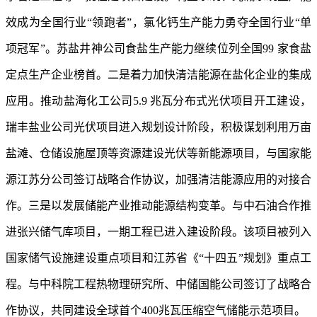
效成为全国行业“领跑者”，氯化钙生产能力勇夺全国行业“单
项冠军”。苏盐井神公司食盐生产能力继续位列全国99 家食盐
定点生产企业榜首。二是着力加快清洁能源在盐化企业的集成
应用。推动盐海化工公司5.9 兆瓦分布式光伏项目开工建设，
瑞丰盐业公司光伏项目进入规划设计阶段，积极谋划利用万亩
盐滩、仓储设施屋顶等资源建设光伏等新能源项目，与国家能
源江苏分公司签订战略合作协议，加强清洁能源应用的对接合
作。三是以发展储能产业推动能源结构变革。与中石油合作推
进张兴储气库项目，一期工程已进入建设阶段。该项目被列入
国家储气设施建设重点项目和江苏省《“十四五”规划》重点工
程。与中科院工程热物理研究所、中储国能公司签订了战略合
作协议，共同建设全球首个400兆瓦压缩空气储能示范项目。