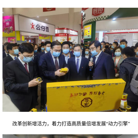
改革创新增活力，着力打造高质量倍增发展“动力引擎”