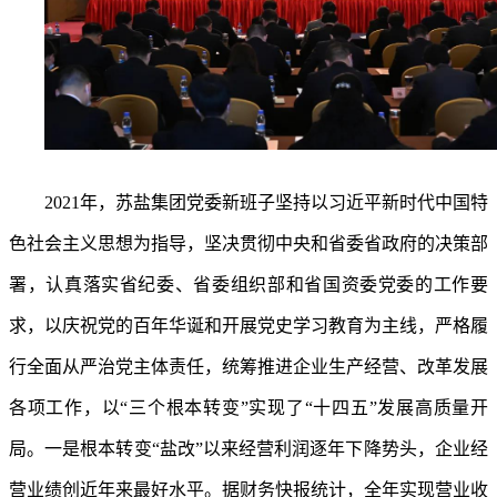
2021年，苏盐集团党委新班子坚持以习近平新时代中国特
色社会主义思想为指导，坚决贯彻中央和省委省政府的决策部
署，认真落实省纪委、省委组织部和省国资委党委的工作要
求，以庆祝党的百年华诞和开展党史学习教育为主线，严格履
行全面从严治党主体责任，统筹推进企业生产经营、改革发展
各项工作，以“三个根本转变”实现了“十四五”发展高质量开
局。一是根本转变“盐改”以来经营利润逐年下降势头，企业经
营业绩创近年来最好水平。据财务快报统计，全年实现营业收