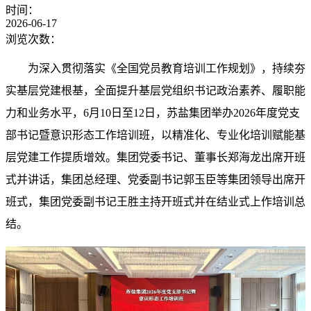
时间：
2026-06-17
浏览次数：
为深入贯彻落实《全国党员教育培训工作规划》，持续夯
实基层党建根基，全面提升基层党组织书记政治素养、履职能
力和业务水平，6月10日至12日，苏盐集团举办2026年度党支
部书记暨意识形态工作培训班，以精准化、专业化培训赋能基
层党建工作提质增效。集团党委书记、董事长郑海龙出席开班
式并讲话，集团总经理、党委副书记郭玉臣等集团领导出席开
班式，集团党委副书记王胜主持开班式并在结业式上作培训总
结。