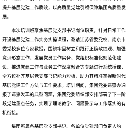
提升基层党建工作质效，以高质量党建引领保障集团高质量发
展。
本次培训班聚焦基层党支部书记岗位职责，针对日常工作
开设基层党建工作实务实操课程，邀请江苏省委党校、南京市
委党校多位专家教授，围绕牢固树立和践行正确政绩观、加强
意识形态工作、发展党员工作实务、党组织标准化规范化建
设、推进党建工作与业务工作深度融合等专题进行系统授课，
全方位补齐基层党支部书记能力短板，助力其精准掌握新时代
基层党建工作方法与工作要求。培训期间，集团党委巡察办通
报了巡察发现的典型问题，集团党委组织部安排部署了下一阶
段党建重点任务，实现了理论教学、问题警示与工作落实的有
机衔接。
集团所属各基层党支部书记、各单位党建部门负责人约