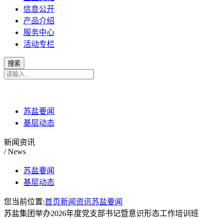
信息公开
产品介绍
服务中心
活动专栏
苏盐要闻
基层动态
新闻资讯
/ News
苏盐要闻
基层动态
您当前位置:
首页
新闻资讯
苏盐要闻
苏盐集团举办2026年度党支部书记暨意识形态工作培训班