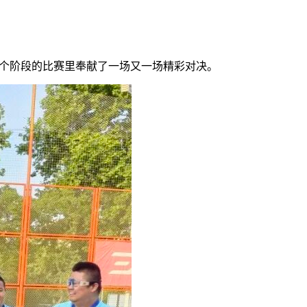
两个阶段的比赛里奉献了一场又一场精彩对决。