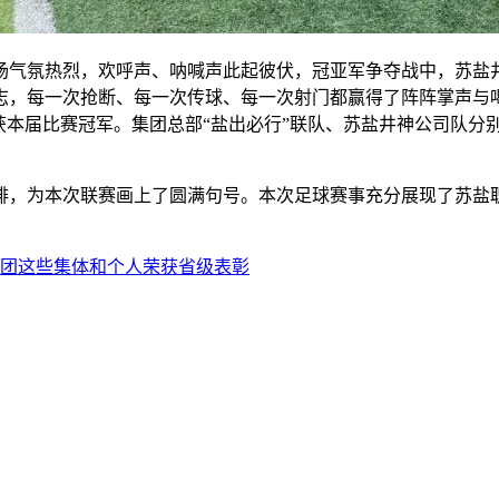
气氛热烈，欢呼声、呐喊声此起彼伏，冠亚军争夺战中，苏盐井
，每一次抢断、每一次传球、每一次射门都赢得了阵阵掌声与喝彩
获本届比赛冠军。集团总部“盐出必行”联队、苏盐井神公司队分
排，为本次联赛画上了圆满句号。本次足球赛事充分展现了苏盐
。
团这些集体和个人荣获省级表彰