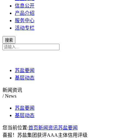
信息公开
产品介绍
服务中心
活动专栏
苏盐要闻
基层动态
新闻资讯
/ News
苏盐要闻
基层动态
您当前位置:
首页
新闻资讯
苏盐要闻
喜报！苏盐集团获评AAA主体信用评级