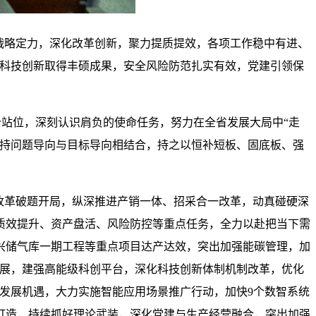
战略定力，深化改革创新，聚力提质提效，各项工作稳中有进、
，科技创新取得丰硕成果，安全风险防范扎实有效，党建引领保
治站位，深刻认识肩负的使命任务，努力在全省发展大局中“走
坚持问题导向与目标导向相结合，持之以恒补短板、固底板、强
化改革破题开局，纵深推进产销一体、招采合一改革，动真碰硬深
质效提升、资产盘活、风险防控等重点任务，全力以赴把当下需
兴储气库一期工程等重点项目达产达效，突出加强能碳管理，加
发展，建强高能级科创平台，深化科技创新体制机制改革，优化
能发展机遇，大力实施智能应用场景推广行动，加快9个数智系统
打造，持续抓好理论武装，深化党建与生产经营融合，突出加强