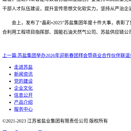
干部人才队伍建设，提升宣传思想文化软实力，坚持从严治企
会上，发布了“晶彩•2025”苏盐集团年度十件大事，表
合利用工程项目指挥部、国能石油天然气公司、苏盐供应链公
上一篇:
苏盐集团举办2026年迎新春团拜会暨商业合作伙伴联谊
走进苏盐
新闻资讯
党的建设
企业文化
信息公开
产品介绍
服务中心
©2021-2023 江苏省盐业集团有限责任公司 版权所有