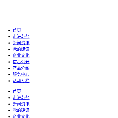
首页
走进苏盐
新闻资讯
党的建设
企业文化
信息公开
产品介绍
服务中心
活动专栏
首页
走进苏盐
新闻资讯
党的建设
企业文化