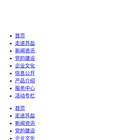
首页
走进苏盐
新闻资讯
党的建设
企业文化
信息公开
产品介绍
服务中心
活动专栏
首页
走进苏盐
新闻资讯
党的建设
企业文化