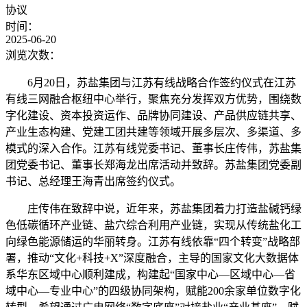
协议
时间：
2025-06-20
浏览次数：
6月20日，苏盐集团与江苏有线战略合作签约仪式在江苏
有线三网融合枢纽中心举行，聚焦充分发挥双方优势，围绕数
字化建设、资本投资运作、品牌协同建设、产品供应链共享、
产业生态构建、党建工团共建等领域开展多层次、多渠道、多
模式的深入合作。江苏有线党委书记、董事长庄传伟，苏盐集
团党委书记、董事长郑海龙出席活动并致辞。苏盐集团党委副
书记、总经理王海青出席签约仪式。
庄传伟在致辞中说，近年来，苏盐集团着力打造盐碱钙绿
色低碳循环产业链、盐穴综合利用产业链，实现从传统盐化工
向绿色能源储运的华丽转身。江苏有线依靠“四个转变”战略部
署，推动“文化+科技+X”深度融合，主导的国家文化大数据体
系华东区域中心顺利建成，构建起“国家中心—区域中心—省
域中心—专业中心”的四级协同架构，赋能200余家单位数字化