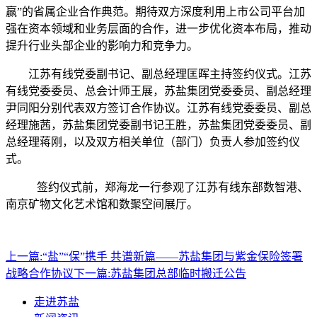
赢”的省属企业合作典范。期待双方深度利用上市公司平台加
强在资本领域和业务层面的合作，进一步优化资本布局，推动
提升行业头部企业的影响力和竞争力。
江苏有线党委副书记、副总经理匡晖主持签约仪式。江苏
有线党委委员、总会计师王展，苏盐集团党委委员、副总经理
尹同阳分别代表双方签订合作协议。江苏有线党委委员、副总
经理施茜，苏盐集团党委副书记王胜，苏盐集团党委委员、副
总经理蒋刚，以及双方相关单位（部门）负责人参加签约仪
式。
签约仪式前，郑海龙一行参观了江苏有线东部数智港、
南京矿物文化艺术馆和数聚空间展厅。
上一篇:
“盐”“保”携手 共谱新篇——苏盐集团与紫金保险签署
战略合作协议
下一篇:
苏盐集团总部临时搬迁公告
走进苏盐