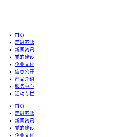
首页
走进苏盐
新闻资讯
党的建设
企业文化
信息公开
产品介绍
服务中心
活动专栏
首页
走进苏盐
新闻资讯
党的建设
企业文化