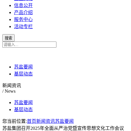
信息公开
产品介绍
服务中心
活动专栏
苏盐要闻
基层动态
新闻资讯
/ News
苏盐要闻
基层动态
您当前位置:
首页
新闻资讯
苏盐要闻
苏盐集团召开2025年全面从严治党暨宣传思想文化工作会议