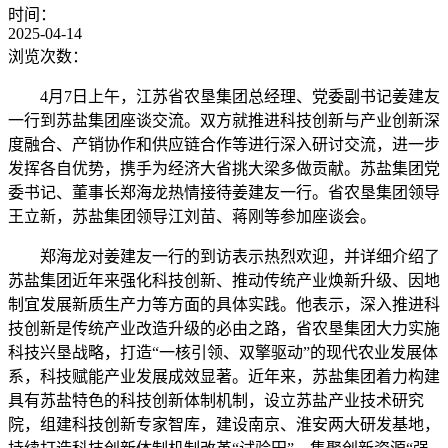
时间：
2025-04-14
浏览次数：
4月7日上午，江苏省农垦集团总经理、党委副书记姜建友
一行到苏盐集团座谈交流。双方就推进科技创新与产业创新深
度融合、产销协作和供应链合作等进行深入研讨交流，进一步
发挥各自优势，携手为经济大省挑大梁多做贡献。苏盐集团党
委书记、董事长郑海龙热情接待姜建友一行。省农垦集团领导
王立新，苏盐集团领导江刘苗、蒋刚等参加座谈会。
郑海龙对姜建友一行的到访表示热烈欢迎，并详细介绍了
苏盐集团近年来强化科技创新、推动传统产业焕新升级、因地
制宜发展新质生产力等方面的具体实践。他表示，深入推进科
技创新是传统产业改造升级的必由之路，省农垦集团大力实施
科技兴垦战略，打造“一核引领、双擎驱动”的现代农业发展体
系，科技赋能产业发展成效显著。近年来，苏盐集团着力构建
具有苏盐特色的科技创新体制机制，设立苏盐产业技术研究
院，组建科技创新专家智库，建设南京、淮安两大研发基地，