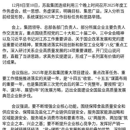
12月8日至10日，苏盐集团连续利用三个晚上时间召开2025年度工
作务虚会，统一思想、务虚谋实，明确目标、集思广益，深入分析当
前经营形势，系统谋划2025年工作目标任务和思路举措。
会上，集团领导、总部各部门负责人、部分所属企业主要负责人
作交流发言，重点围绕贯彻党的二十大和二十届二中、三中全会精神
以及习近平总书记对江苏工作重要讲话、关于国企改革发展和党的建
设重要论述精神，聚焦推进落实科技创新和新型工业化等“八化”重点工
作，深入研讨关系企业高质量发展的24项重要课题，开门见山说问
题，直截了当讲思路，求真务实提建议，形成了一系列富有价值的研
讨成果。
会议指出，2025年是苏盐集团重大项目建设、重点改革任务、重
要工作措施推进落实的关键一年，是“十四五”收官、“十五五”谋篇布局
的重要一年，也是集团第三次党代会后的第二个完整年，要按照“定3
年、谋5年、展望8年”的发展方略，迈出全面建设全国盐业高质量发展
典范企业新步伐。
会议强调，要不断增强企业核心功能，围绕保障食盐质量安全和
供应安全、保障盐及盐化工产业链供应链安全，服务国家能源战略和
区域能源安全、服务城乡消费市场和要素市场，以“两服务、两加强”筑
牢立企之本、兴企之基；要不断提升企业核心竞争力，发挥好产销一
体、盐碱钙循环经济、“盐+储能”产业发展新格局的叠加优势，深刻把