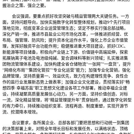
握治企之策、强企之要。
会议强调，要重点抓好攻坚突破与精益管理两大关键任务。一方
面，坚持问题导向，加快实施数字化转型整体规划，推动9个先行项目
落地见效，彻底变革企业运营管理生态；坚定不移实行强总部战略，
深化产销一体，推进市县盐业公司市场化改革，一体推进抓经营、优
布局、强管理、防风险；提升资本化运作水平，强化上市企业市值管
理，发挥好融资平台功能作用；稳健推进重大项目建设，抓好CDC、
新能源等项目储备，积极向产业链上下游、价值链中高端延伸，探索
拓展钠离子电池及电池级纯碱、复合调味料等新兴领域；扎实推进集
团物流管理体系建设，加快构建全省仓储物流“一张网”“一盘货”，提升
“网络化布局”“集团化管控”“专业化运营”能力；加强专业化营销，强化
品牌管理，坚持质量第一、效益优先，致力在构建理性竞争、良性合
作的盐行业发展新态势上做表率；加强企业文化建设，贯彻落实好“畅
想四季·幸福苏盐”职工思想文化建设各项工作部署，推动幸福企业建
设，持续凝聚高质量发展信心动力。另一方面，坚持价值创造、对标
一流，深化精益管理，将“精益管理提升年”贯穿始终，通过数字化转型
的有力牵引，持续推动组织变革、流程再造、制度重塑，实现开源节
流、挖潜降本增效。
会议要求，各所属企业、总部各部门要把思想和行动统一到集团
的决策部署上来，对照全年增长目标和发展任务，以满格状态、顶格