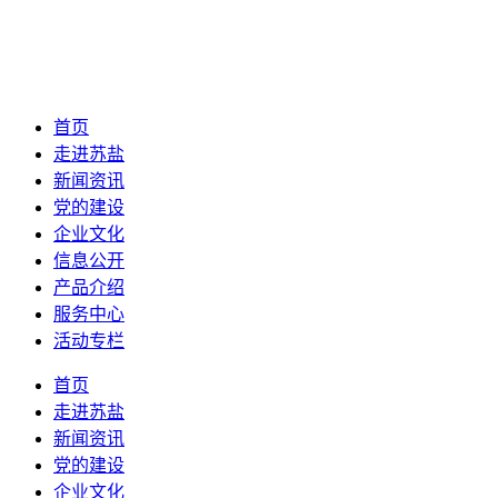
首页
走进苏盐
新闻资讯
党的建设
企业文化
信息公开
产品介绍
服务中心
活动专栏
首页
走进苏盐
新闻资讯
党的建设
企业文化