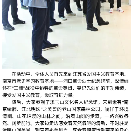
在活动中，全体人员首先来到江苏省爱国主义教育基地、
南京市党史学习教育基地——浦口革命烈士纪念碑前，深情缅
怀在“三浦”战役中牺牲的革命英烈，铭记先烈们的丰功伟绩，
接受爱国主义教育，汲取奋进力量。
随后，大家参观了求玉山文化名人纪念馆，来到素有“南
京绿肺、江北明珠”之美誉的老山国家森林公园，徜徉于环境
清幽、山花烂漫的山林之间，沿着山间的步道，一路兴致盎
然、阔步前行。大家边走边感受着天然氧吧的清新，不时驻足
远眺山间美景，观赏着秀美风光，享受着健康运动带来的身心