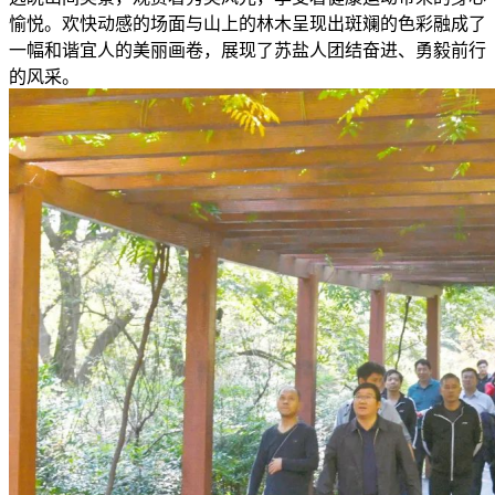
愉悦。欢快动感的场面与山上的林木呈现出斑斓的色彩融成了
一幅和谐宜人的美丽画卷，展现了苏盐人团结奋进、勇毅前行
的风采。