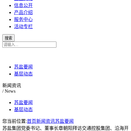
信息公开
产品介绍
服务中心
活动专栏
苏盐要闻
基层动态
新闻资讯
/ News
苏盐要闻
基层动态
您当前位置:
首页
新闻资讯
苏盐要闻
苏盐集团党委书记、董事长章朝阳拜访交通控股集团、沿海开