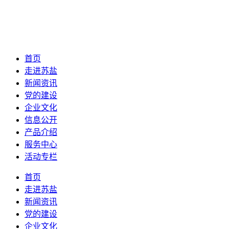
首页
走进苏盐
新闻资讯
党的建设
企业文化
信息公开
产品介绍
服务中心
活动专栏
首页
走进苏盐
新闻资讯
党的建设
企业文化