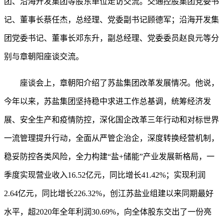
团、沿海开发集团等股东单位走访交流。交通控股集团党委书
记、董事长蔡任杰，总经理、党委副书记顾德军；沿海开发集
团党委书记、董事长邓东升，副总经理、党委委员赵良元等分
别与章朝阳座谈交流。
座谈会上，章朝阳介绍了苏盐集团改革发展情况。他说，
今年以来，苏盐集团坚持稳中求进工作总基调，统筹经济发
展、安全生产和疫情防控，深化国企改革三年行动和对标世界
一流管理提升行动，全面从严管企治企，深度转换经营机制，
稳妥防控各类风险，全力构建
“盐+储能”产业发展新格局，一
季度实现营业收入16.52亿元，同比增长41.42%；实现利润
2.64亿元，同比增长226.32%，创江苏盐业组建以来同期最好
水平，超2020年全年利润30.69%，向全体股东交出了一份亮