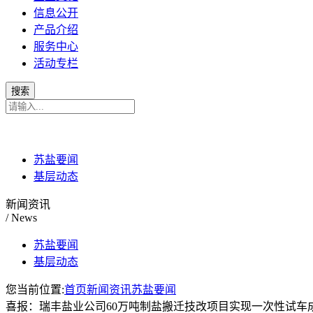
信息公开
产品介绍
服务中心
活动专栏
苏盐要闻
基层动态
新闻资讯
/ News
苏盐要闻
基层动态
您当前位置:
首页
新闻资讯
苏盐要闻
喜报：瑞丰盐业公司60万吨制盐搬迁技改项目实现一次性试车