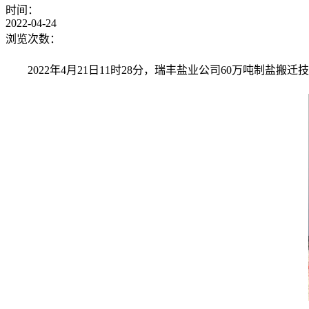
时间：
2022-04-24
浏览次数：
2022年4月21日11时28分，瑞丰盐业公司60万吨