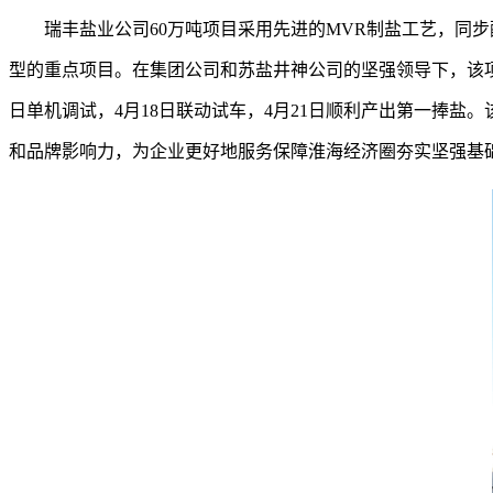
瑞丰盐业公司
60万吨项目采用先进的MVR制盐工艺，同
型的重点项目。在集团公司和苏盐井神公司的坚强领导下，该项目于2
日单机调试，4月18日联动试车，4月21日顺利产出第一捧
和品牌影响力，为企业更好地服务保障淮海经济圈夯实坚强基