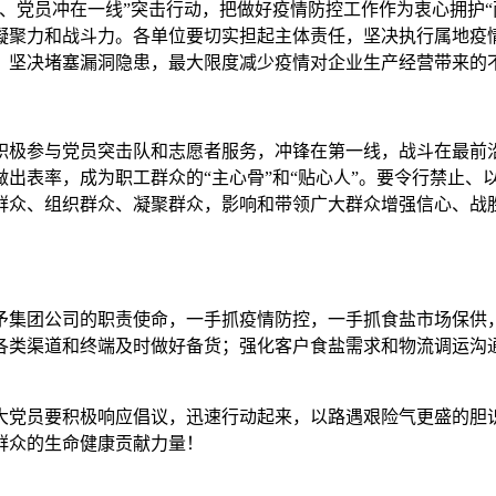
、党员冲在一线”突击行动，把做好疫情防控工作作为衷心拥护“
凝聚力和战斗力。各单位要切实担起主体责任，坚决执行属地疫
，坚决堵塞漏洞隐患，最大限度减少疫情对企业生产经营带来的
积极参与党员突击队和志愿者服务，冲锋在第一线，战斗在最前沿
出表率，成为职工群众的“主心骨”和“贴心人”。要令行禁止、
群众、组织群众、凝聚群众，影响和带领广大群众增强信心、战
予集团公司的职责使命，一手抓疫情防控，一手抓食盐市场保供，
各类渠道和终端及时做好备货；强化客户食盐需求和物流调运沟
大党员要积极响应倡议，迅速行动起来，以路遇艰险气更盛的胆
群众的生命健康贡献力量！