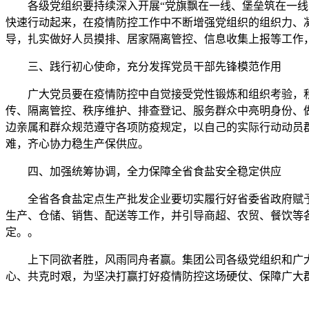
各级党组织要持续深入开展“党旗飘在一线、堡垒筑在一线
快速行动起来，在疫情防控工作中不断增强党组织的组织力、
导，扎实做好人员摸排、居家隔离管控、信息收集上报等工作
三、践行初心使命，充分发挥党员干部先锋模范作用
广大党员要在疫情防控中自觉接受党性锻炼和组织考验，
传、隔离管控、秩序维护、排查登记、服务群众中亮明身份、做
边亲属和群众规范遵守各项防疫规定，以自己的实际行动动员
难，齐心协力稳生产保供应。
四、加强统筹协调，全力保障全省食盐安全稳定供应
全省各食盐定点生产批发企业要切实履行好省委省政府赋
生产、仓储、销售、配送等工作，并引导商超、农贸、餐饮等
定。。
上下同欲者胜，风雨同舟者赢。集团公司各级党组织和广
心、共克时艰，为坚决打赢打好疫情防控这场硬仗、保障广大