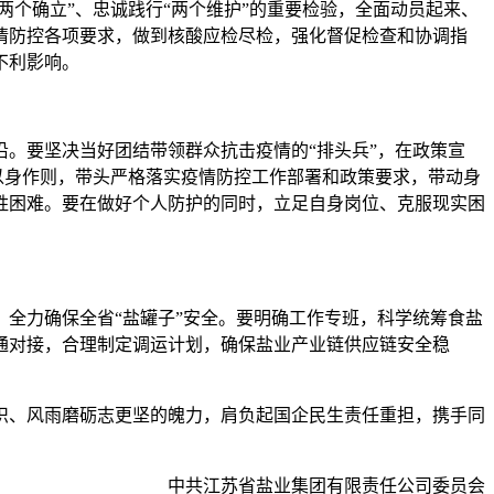
两个确立”、忠诚践行“两个维护”的重要检验，全面动员起来、
情防控各项要求，做到核酸应检尽检，强化督促检查和协调指
不利影响。
。要坚决当好团结带领群众抗击疫情的“排头兵”，在政策宣
以身作则，带头严格落实疫情防控工作部署和政策要求，带动身
胜困难。要在做好个人防护的同时，立足自身岗位、克服现实困
全力确保全省“盐罐子”安全。要明确工作专班，科学统筹食盐
通对接，合理制定调运计划，确保盐业产业链供应链安全稳
识、风雨磨砺志更坚的魄力，肩负起国企民生责任重担，携手同
中共江苏省盐业集团有限责任公司委员会