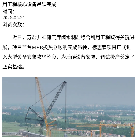
用工程核心设备吊装完成
时间：
2026-05-21
浏览次数：
近日，苏盐井神储气库卤水制盐综合利用工程取得关键进
展，项目首台MVR换热器顺利完成吊装，标志着项目正式进
入大型设备安装攻坚阶段，为后续设备安装、调试投产奠定了
坚实基础。