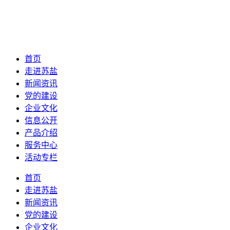
首页
走进苏盐
新闻资讯
党的建设
企业文化
信息公开
产品介绍
服务中心
活动专栏
首页
走进苏盐
新闻资讯
党的建设
企业文化