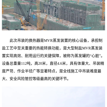
此次吊装的换热器是MVR蒸发装置的核心设备，承担制
盐工艺中至关重要的热能转换功能，是大型制盐MVR蒸发装
置实现高效、耐用运行的关键保障，被称为蒸发罐的“心脏”。
设备总重量112吨，高20米，直径4.6米，具有体量大、吊装精
度严苛、作业半径广等显著特点，是全线施工中吊装难度最
大、安全风险管控等级最高的关键环节。