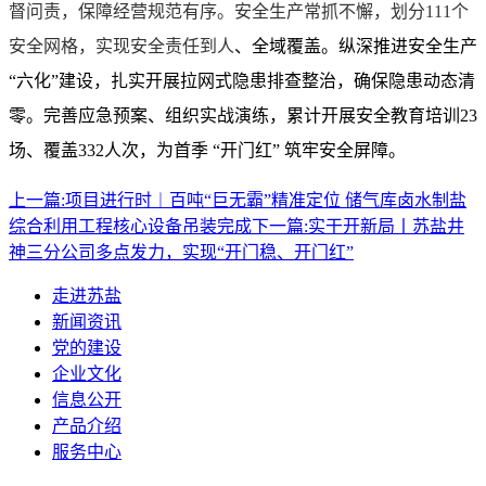
督问责，保障经营规范有序。安全生产常抓不懈，划分111个
安全网格，实现安全责任到人
、全域覆盖。纵深推进安全生产
“六化”建设，扎实开展拉网式隐患排查整治，确保隐患动态清
零。完善应急预案、组织实战演练，累计开展安全教育培训23
场、覆盖332人次，为首季 “开门红” 筑牢安全屏障。
上一篇:
项目进行时︱百吨“巨无霸”精准定位 储气库卤水制盐
综合利用工程核心设备吊装完成
下一篇:
实干开新局丨苏盐井
神三分公司多点发力，实现“开门稳、开门红”
走进苏盐
新闻资讯
党的建设
企业文化
信息公开
产品介绍
服务中心