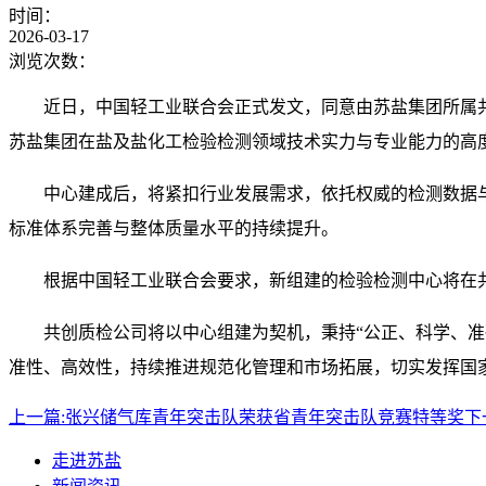
时间：
2026-03-17
浏览次数：
近日，中国轻工业联合会正式发文，同意由苏盐集团所属
苏盐集团在盐及盐化工检验检测领域技术实力与专业能力的高
中心建成后，将紧扣行业发展需求，依托权威的检测数据
标准体系完善与整体质量水平的持续提升。
根据中国轻工业联合会要求，新组建的检验检测中心将在
共创质检公司将以中心组建为契机，秉持“公正、科学、
准性、高效性，持续推进规范化管理和市场拓展，切实发挥国
上一篇:
张兴储气库青年突击队荣获省青年突击队竞赛特等奖
下
走进苏盐