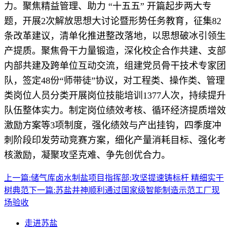
力。聚焦精益管理、助力 “十五五” 开篇起步两大专
题，开展2次解放思想大讨论暨形势任务教育，征集82
条改革建议，清单化推进整改落地，以思想破冰引领生
产提质。聚焦骨干力量锻造，深化校企合作共建、支部
内部共建及跨单位互动交流，组建党员骨干技术专家团
队，签定48份“师带徒”协议，对工程类、操作类、管理
类岗位人员分类开展岗位技能培训1377人次，持续提升
队伍整体实力。制定岗位绩效考核、循环经济提质增效
激励方案等3项制度，强化绩效与产出挂钩，四季度冲
刺阶段印发劳动竞赛方案，细化产量消耗目标、强化考
核激励，凝聚攻坚克难、争先创优合力。
上一篇:
储气库卤水制盐项目指挥部:攻坚提速铸标杆 精细实干
树典范
下一篇:
苏盐井神顺利通过国家级智能制造示范工厂现
场验收
走进苏盐