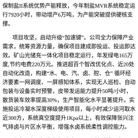
保制盐II系统优势产能释放，今年制盐
MVR
系统稳定运
行7920小时，带动增产6万吨，为产能突破提供硬核支
撑。
项目攻坚，启动升级“加速键”。公司全力保障产业
需求，统筹资源力量，确保项目建成即投运、投运即达
效。矿山光储充一体化项目稳定运行，年发绿电165万
度,节约电费220万元。推进超百个智改优化点、近20处
自动化改造，构建“水、电、汽、卤、腔、仓” 循环经
济要素一网调度、一屏感知体系，实现无人巡检、自动
包装与设备实时预警，皮带发运能力提升50吨/小时，
散货装车效率提高30%，生产智能化水平显著提升。实
施投运冷凝水深度梯级使用项目，每小时减少运河取水
近300方，系统真空度提升1Kpa以上，有效保障张兴注
气排卤与片区水平衡，增强水卤系统柔性调控能力。