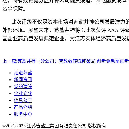
功，将有效拓宽苏盐井神公司融资渠道、降低融资成本
资金保障。
此次评级不仅是资本市场对苏盐井神公司发展潜力
外部环境。展望未来，苏盐井神将以此次获评
AAA
评
国盐业高质量发展典范企业，为江苏实体经济高质量发
上一篇:
苏盐井神一分公司：智改数转赋能破局 创新驱动擎画
走进苏盐
新闻资讯
党的建设
企业文化
信息公开
产品介绍
服务中心
©2021-2023 江苏省盐业集团有限责任公司 版权所有