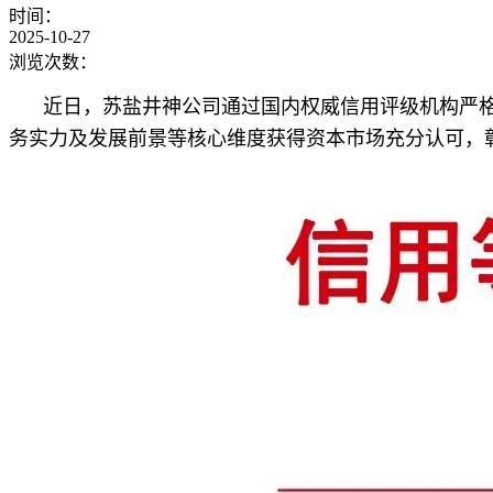
时间：
2025-10-27
浏览次数：
近日，苏盐井神公司通过国内权威信用评级机构严格
务实力及发展前景等核心维度获得资本市场充分认可，