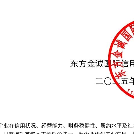
表企业在信用状况、经营能力、财务稳健性、履约水平及