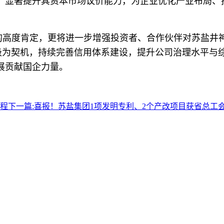
，显著提升其资本市场议价能力，为企业优化产业布局、
的高度肯定，更将进一步增强投资者、合作伙伴对苏盐井
级为契机，持续完善信用体系建设，提升公司治理水平与
展贡献国企力量。
新程
下一篇:
喜报！苏盐集团1项发明专利、2个产改项目获省总工