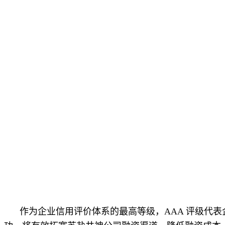
作为企业信用评价体系的最高等级，AAA 评级代