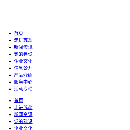
首页
走进苏盐
新闻资讯
党的建设
企业文化
信息公开
产品介绍
服务中心
活动专栏
首页
走进苏盐
新闻资讯
党的建设
企业文化